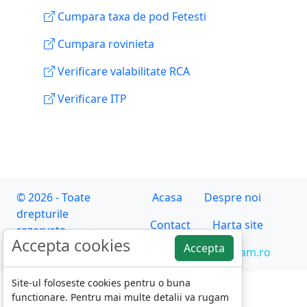
Cumpara taxa de pod Fetesti
Cumpara rovinieta
Verificare valabilitate RCA
Verificare ITP
© 2026 - Toate
Acasa
Despre noi
drepturile
Contact
Harta site
rezervate
(ver. 5-448)
Accepta cookies
Accepta
Powered by asiguram.ro
Site-ul foloseste cookies pentru o buna
functionare. Pentru mai multe detalii va rugam