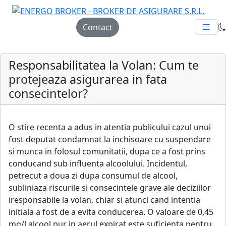
Contact
Responsabilitatea la Volan: Cum te
protejeaza asigurarea in fata
consecintelor?
O stire recenta a adus in atentia publicului cazul unui
fost deputat condamnat la inchisoare cu suspendare
si munca in folosul comunitatii, dupa ce a fost prins
conducand sub influenta alcoolului. Incidentul,
petrecut a doua zi dupa consumul de alcool,
subliniaza riscurile si consecintele grave ale deciziilor
iresponsabile la volan, chiar si atunci cand intentia
initiala a fost de a evita conducerea. O valoare de 0,45
mg/l alcool pur in aerul expirat este suficienta pentru